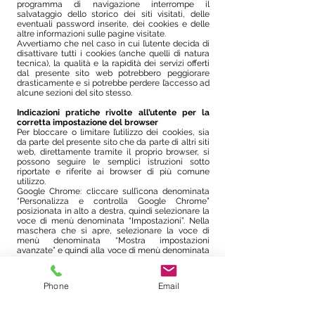
programma di navigazione interrompe il
salvataggio dello storico dei siti visitati, delle
eventuali password inserite, dei cookies e delle
altre informazioni sulle pagine visitate.
Avvertiamo che nel caso in cui l’utente decida di
disattivare tutti i cookies (anche quelli di natura
tecnica), la qualità e la rapidità dei servizi offerti
dal presente sito web potrebbero peggiorare
drasticamente e si potrebbe perdere l’accesso ad
alcune sezioni del sito stesso.
Indicazioni pratiche rivolte all’utente per la
corretta impostazione del browser
Per bloccare o limitare l’utilizzo dei cookies, sia
da parte del presente sito che da parte di altri siti
web, direttamente tramite il proprio browser, si
possono seguire le semplici istruzioni sotto
riportate e riferite ai browser di più comune
utilizzo.
Google Chrome: cliccare sull’icona denominata
“Personalizza e controlla Google Chrome”
posizionata in alto a destra, quindi selezionare la
voce di menù denominata “Impostazioni”. Nella
maschera che si apre, selezionare la voce di
menù denominata “Mostra impostazioni
avanzate” e quindi alla voce di menù denominata
“Privacy” cliccare sul pulsante “Impostazioni
contenuti” ove è possibile impostare il blocco di
tutti o parte dei cookies.
Phone
Email
Microsoft Internet Explorer: cliccare sull’icona
denominata “Strumenti” posizionata in alto a
destra, quindi selezionare la voce di menù