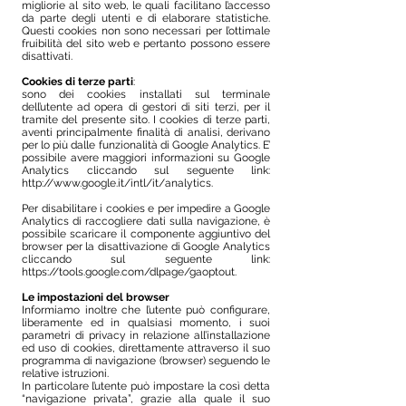
migliorie al sito web, le quali facilitano l’accesso
da parte degli utenti e di elaborare statistiche.
Questi cookies non sono necessari per l’ottimale
fruibilità del sito web e pertanto possono essere
disattivati.
Cookies di terze parti
:
sono dei cookies installati sul terminale
dell’utente ad opera di gestori di siti terzi, per il
tramite del presente sito. I cookies di terze parti,
aventi principalmente finalità di analisi, derivano
per lo più dalle funzionalità di Google Analytics. E’
possibile avere maggiori informazioni su Google
Analytics cliccando sul seguente link:
http://www.google.it/intl/it/analytics.
Per disabilitare i cookies e per impedire a Google
Analytics di raccogliere dati sulla navigazione, è
possibile scaricare il componente aggiuntivo del
browser per la disattivazione di Google Analytics
cliccando sul seguente link:
https://tools.google.com/dlpage/gaoptout.
Le impostazioni del browser
Informiamo inoltre che l’utente può configurare,
liberamente ed in qualsiasi momento, i suoi
parametri di privacy in relazione all’installazione
ed uso di cookies, direttamente attraverso il suo
programma di navigazione (browser) seguendo le
relative istruzioni.
In particolare l’utente può impostare la così detta
“navigazione privata”, grazie alla quale il suo